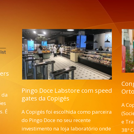
ters
Cong
Pingo Doce Labstore com speed
Orto
 da
gates da Copigés
ões
A Cop
s. É
A Copigés foi escolhida como parceira
(Soc
do Pingo Doce no seu recente
e Tr
investimento na loja laboratório onde
38º C