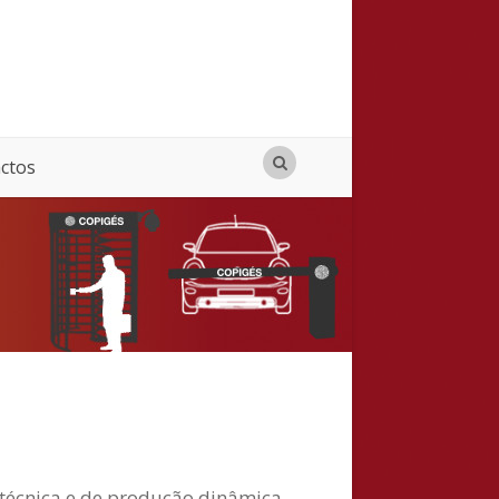
ctos
écnica e de produção dinâmica