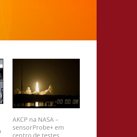
AKCP na NASA –
sensorProbe+ em
o
centro de testes