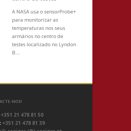
A NASA usa o sensorProbe+
para monitorizar as
temperaturas nos seus
armários no centro de
testes localizado no Lyndon
B....
a
ACTE-NOS!
:
+351 21 478 81 50
:
+351 21 478 81 39