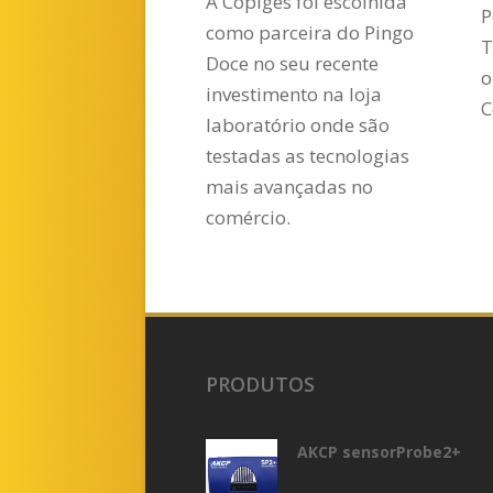
A Copigés foi escolhida
P
como parceira do Pingo
T
Doce no seu recente
o
investimento na loja
C
laboratório onde são
testadas as tecnologias
mais avançadas no
comércio.
PRODUTOS
AKCP sensorProbe2+