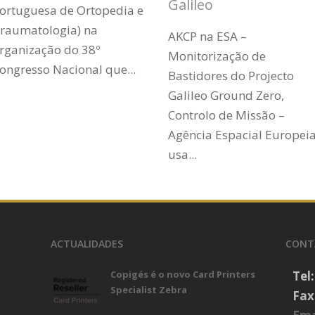
Galileo
ortuguesa de Ortopedia e
raumatologia) na
AKCP na ESA –
rganização do 38º
Monitorização de
ongresso Nacional que...
Bastidores do Projecto
Galileo Ground Zero,
Controlo de Missão –
Agência Espacial Europei
usa...
ACTUALIDADES
CONT
Copigés é o novo Card Printers
Tel
Specialist Zebra
Fax