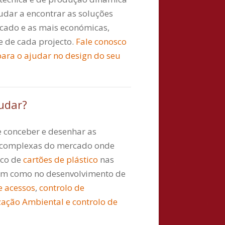
udar a encontrar as soluções
ado e as mais económicas,
 de cada projecto.
Fale conosco
para o ajudar no design do seu
udar?
 conceber e desenhar as
s complexas do mercado onde
ico de
cartões de plástico
nas
sim como no desenvolvimento de
e acessos
,
controlo de
zação Ambiental e controlo de