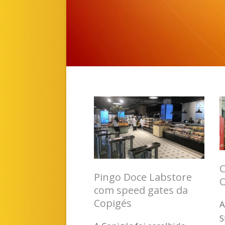
C
Pingo Doce Labstore
O
com speed gates da
Copigés
A
S