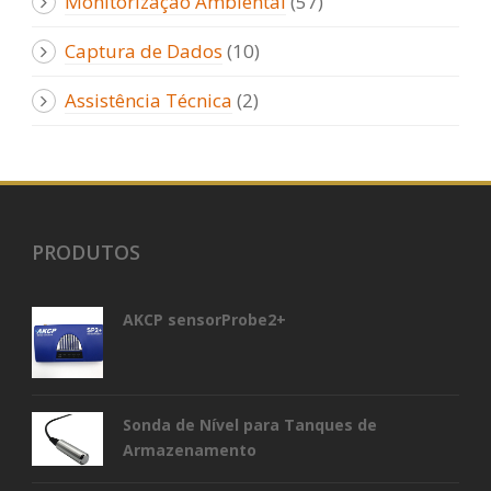
Monitorização Ambiental
(57)
Captura de Dados
(10)
Assistência Técnica
(2)
PRODUTOS
AKCP sensorProbe2+
Sonda de Nível para Tanques de
Armazenamento