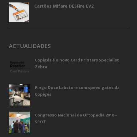
Cartões Mifare DESFire EV2
ACTUALIDADES
Copigés é o novo Card Printers Specialist
Zebra
Pingo Doce Labstore com speed gates da
Copigés
Congresso Nacional de Ortopedia 2018 –
SPOT