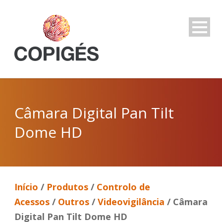
Câmara Digital Pan Tilt
Dome HD
Início
/
Produtos
/
Controlo de
Acessos
/
Outros
/
Videovigilância
/ Câmara
Digital Pan Tilt Dome HD