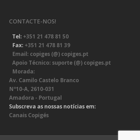
CONTACTE-NOS!
Tel:
+351 21 478 81 50
Fax:
+351 21 478 81 39
Email:
copiges (@) copiges.pt
Apoio Técnico:
suporte (@) copiges.pt
Morada:
Av. Camilo Castelo Branco
Nº10-A, 2610-031
Amadora - Portugal
Subscreva as nossas notícias em:
Canais Copigés