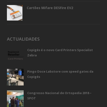
Cartões Mifare DESFire EV2
ACTUALIDADES
Copigés é o novo Card Printers Specialist
Zebra
Pingo Doce Labstore com speed gates da
Copigés
Congresso Nacional de Ortopedia 2018 –
SPOT