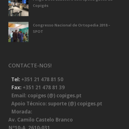
Copigés
Congresso Nacional de Ortopedia 2018 –
SPOT
CONTACTE-NOS!
Tel:
+351 21 478 81 50
Fax:
+351 21 478 81 39
Email:
copiges (@) copiges.pt
Apoio Técnico:
suporte (@) copiges.pt
Morada:
Av. Camilo Castelo Branco
Nº10-A, 2610-031