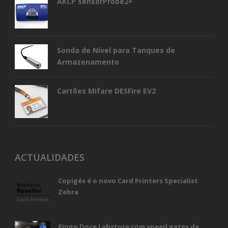
AKCP sensorProbe2+
Sonda de Nível para Tanques de
Armazenamento
Cartões Mifare DESFire EV2
ACTUALIDADES
Copigés é o novo Card Printers Specialist
Zebra
Pingo Doce Labstore com speed gates da