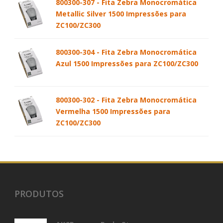
800300-307 - Fita Zebra Monocromática
Metallic Silver 1500 Impressões para
ZC100/ZC300
800300-304 - Fita Zebra Monocromática
Azul 1500 Impressões para ZC100/ZC300
800300-302 - Fita Zebra Monocromática
Vermelha 1500 Impressões para
ZC100/ZC300
PRODUTOS